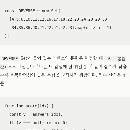
const
REVERSE
=
new
Set
(
[
4
,
5
,
6
,
10
,
11
,
12
,
16
,
17
,
18
,
22
,
23
,
24
,
28
,
29
,
30
,
34
,
35
,
36
,
40
,
41
,
42
,
51
,
52
,
53
].
map
(
n
=>
n
-
1
)
);
Set에 들어 있는 인덱스의 문항은 채점할 때
REVERSE
(6 - 응답
으로 뒤집는다. “나는 내 감정에 잘 휘말린다” 같이 점수가 낮을
값)
수록 회복탄력성이 높은 문항을 보정하기 위함이다. 점수 산식은 한
줄.
function
score
(
idx
)
{
const
v
=
answers
[
idx
];
if
(
v
===
null
)
return
0
;