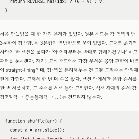
return
REVERSE
.
has
(
idx
)
?
(
6
-
v
)
:
v
;
}
처음 만들었을 때 한 가지 문제가 있었다. 원본 시트는 각 영역의 앞
3문항이 정방향, 뒤 3문항이 역방향으로 묶여 있었다. 그대로 옮기면
사람이 한 섹션을 풀다가 ‘아 이제부터는 반대로 답해야겠구나’ 하고
패턴을 눈치챈다. 자기보고식 척도에서 가장 무서운 응답 편향이 바로
이 straight-lining인데, 정·역을 분리해두는 건 그걸 도와주는 안티패
턴에 가깝다. 그래서 한 번 더 손을 봤다. 섹션 안에서만 문항 순서를
한 번 셔플하고, 그 순서를 세션 동안 고정한다. 섹션 자체의 순서(감
정조절력 → 충동통제력 → …)는 건드리지 않는다.
function
shuffle
(
arr
)
{
const
a
=
arr
.
slice
();
for
(
let
i
=
a
.
length
-
1
;
i
>
0
;
i
--
)
{