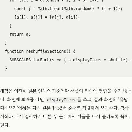
const
j
=
Math
.
floor
(
Math
.
random
()
*
(
i
+
1
));
[
a
[
i
],
a
[
j
]]
=
[
a
[
j
],
a
[
i
]];
}
return
a
;
}
function
reshuffleSections
()
{
SUBSCALES
.
forEach
(
s
=>
{
s
.
displayItems
=
shuffle
(
s
.
}
채점은 여전히 원본 인덱스 기준이라 셔플이 점수에 영향을 주지 않는
다. 화면에 보여줄 때만
를 쓰고, 결과 화면의 ‘응답
displayItems
다시보기’에서는 다시 원본 1~53번 순서로 정렬해서 보여준다. 검사
시작과 다시 검사하기 버튼 두 군데에서 셔플을 다시 돌리도록 묶어
뒀다.