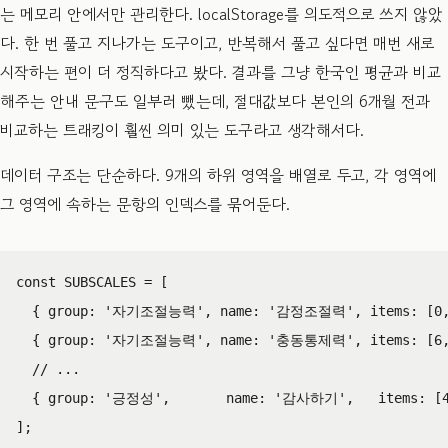
는 메모리 안에서만 관리한다. localStorage를 의도적으로 쓰지 않았
다. 한 번 풀고 지나가는 도구이고, 반복해서 풀고 싶다면 매번 새로
시작하는 편이 더 정직하다고 봤다. 결과를 그냥 한국인 평균과 비교
해주는 안내 문구도 일부러 뺐는데, 절대값보다 본인의 6개월 전과
비교하는 트래킹이 훨씬 의미 있는 도구라고 생각해서다.
데이터 구조는 단순하다. 9개의 하위 영역을 배열로 두고, 각 영역에
그 영역에 속하는 문항의 인덱스를 묶어둔다.
const
SUBSCALES
=
[
{
group
:
'
자기조절능력
'
,
name
:
'
감정조절력
'
,
items
:
[
0
{
group
:
'
자기조절능력
'
,
name
:
'
충동통제력
'
,
items
:
[
6
// ...
{
group
:
'
긍정성
'
,
name
:
'
감사하기
'
,
items
:
[
];