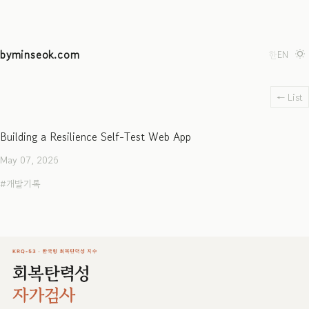
byminseok.com
한
EN
← List
Building a Resilience Self-Test Web App
May 07, 2026
개발기록