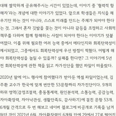
대해 짤막하게 공유해주시는 시간이 있었는데, 이야기 중 ‘협력적 항
해자’라는 개념에 대한 이야기가 있었다. 앞으로 학생들은 지식을 채
우기만 하는 것이 아니라, 스스로 미래를 만드는 주체가 되어야 한다
는 것. 그래서 혼자 깃발을 꽂는 것이 아니라 갈등을 조정하고 사회적
책무를 다하며 함께 항해하는 사람이 되어야 한다는 이야기가 덧붙
여졌다. 이를 위해 필요한 여러 능력 중에서 메타인지와 회복탄력성이
제시되었고, 그중에서도 회복탄력성에 우선 방점이 찍혔다. 어떻게 해
야 회복탄력성을 높일 수 있을까? 실패를 한다면? 그 이야기에 5년
전 회복탄력성에 관한 책을 읽고 자가진단을 했던 파일이 떠올랐다.
2020년 말에 어느 행사에 참여했다가 받아둔 엑셀 파일이었는데, 김
주환 교수가 한국에 맞게 번안한 53문항짜리 자가진단이다. 9개의
하위 영역(감정조절력, 충동통제력, 원인분석력, 소통능력, 공감능력,
자아확장력, 자아낙관성, 생활만족도, 감사하기)에 걸친 문항 53개.
6개월 간격으로 두 번 해보고 네이버 블로그에 비공개로 기록을 남겨
뒀던 것이 2021년 6월. 자아확장력이 6개월 만에 29에서 27로 떨어진