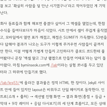
걸 보고 ‘확실히 사람을 덜 만난 시기였구나’라고 적어두었던 게 기억
난다.
회사 동료들과 함께 해보면 좋겠다 싶어서 그 엑셀을 열었는데, 한참
수식을 들여다보다가 마음이 식었다. 시트 안에서 셀이 무겁게 움직였
고, 모바일에서 열면 표가 깨졌고, 채점은 SUMIF가 가득했다. 53번을
다 답해야 결과가 나오는 도구가 이렇게 무거우면 사람들이 끝까지
안 한다. 이걸 어떻게 가볍게 만들지 고민하다가 클로드 코드한테 물
어봤더니 곧장 ‘엑셀 말고 그냥 웹앱으로 만들면 어때요’라는 답이 돌
아왔다. 마침 byminseok.com에
/lab
이라는 실험 코너를 두고 있던
터라 그 하위에 만들기로 했다.
/lab/krq53/
에 올라간 결과물은 정적 HTML 한 장이다. Jekyll 사이
트 안에 들어 있지만 layout은 비워두고 단일 페이지로 동작한다. 인
트로(소개 + 출처) → 섹션별 진행 화면 → 결과 화면(총점 + 등급 +
막대 + 9각 레이더 + 응답 다시보기)의 세 단계 흐름이고, 모든 상태