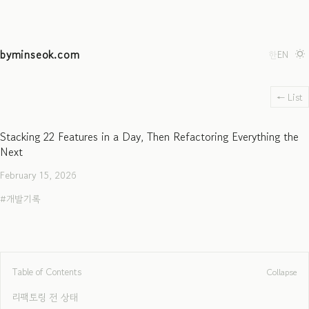
byminseok.com
한
EN
← List
Stacking 22 Features in a Day, Then Refactoring Everything the
Next
February 15, 2026
개발기록
Table of Contents
Collapse
리팩토링 전 상태