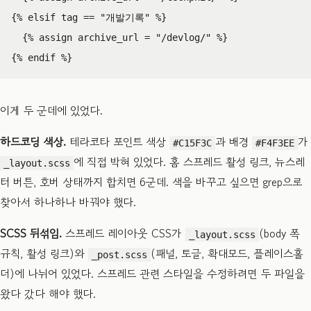
{%
elsif
tag
==
"개발기록"
%}
{%
assign
archive_url
=
"/devlog/"
%}
{%
endif
%}
이게 두 군데에 있었다.
하드코딩 색상.
테라코타 포인트 색상
과 배경
가
#C15F3C
#F4F3EE
에 직접 박혀 있었다. 홈 스프레드 활성 링크, 뉴스레
_layout.scss
터 버튼, 호버 상태까지 합치면 6군데. 색을 바꾸고 싶으면 grep으로
찾아서 하나하나 바꿔야 했다.
SCSS 뒤섞임.
스프레드 레이아웃 CSS가
(body 폭
_layout.scss
규칙, 활성 링크)와
(패널, 토글, 확대모드, 플레이스홀
_post.scss
더)에 나뉘어 있었다. 스프레드 관련 스타일을 수정하려면 두 파일을
왔다 갔다 해야 했다.