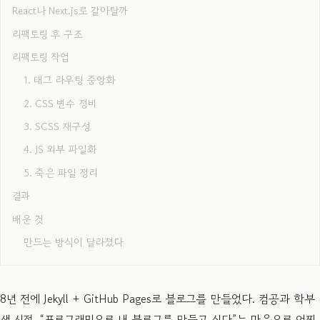
React나 Next.js로 갈아탈까
리팩토링 후 구조
리팩토링 작업
1. 태그 라우팅 중앙화
2. CSS 변수 정비
3. SCSS 재구성
4. JS 외부 파일화
5. 죽은 파일 정리
결과
배운 것
만드는 방식이 달라졌다
8년 전에 Jekyll + GitHub Pages로 블로그를 만들었다. 컴공과 학부
생 시절, “프로그래밍으로 내 블로그를 만들고 싶다”는 마음으로 어찌