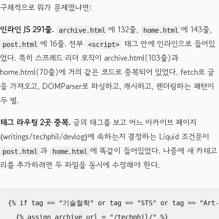
구체적으로 뭐가 문제였냐면:
인라인 JS 291줄.
에 132줄,
에 143줄,
archive.html
home.html
에 16줄. 전부
태그 안에 인라인으로 들어있
post.html
<script>
었다. 특히 스프레드 리더 로직이 archive.html(103줄)과
home.html(70줄)에 거의 같은 코드로 중복되어 있었다. fetch로 글
을 가져오고, DOMParser로 파싱하고, 캐시하고, 렌더링하는 패턴이
두 벌.
태그 라우팅 2곳 중복.
글의 태그를 보고 어느 아카이브 페이지
⟨writings/techphil/devlog⟩에 속하는지 결정하는 Liquid 조건문이
과
에 똑같이 들어있었다. 나중에 새 카테고
post.html
home.html
리를 추가하려면 두 파일을 동시에 수정해야 한다.
{%
if
tag
==
"기술철학"
or
tag
==
"STS"
or
tag
==
"Art-
{%
assign
archive_url
=
"/techphil/"
%}