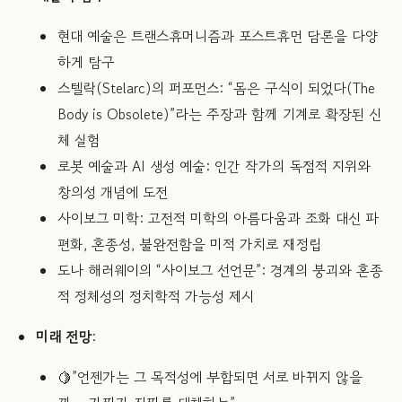
현대 예술은 트랜스휴머니즘과 포스트휴먼 담론을 다양
하게 탐구
스텔락(Stelarc)의 퍼포먼스: “몸은 구식이 되었다(The
Body is Obsolete)”라는 주장과 함께 기계로 확장된 신
체 실험
로봇 예술과 AI 생성 예술: 인간 작가의 독점적 지위와
창의성 개념에 도전
사이보그 미학: 고전적 미학의 아름다움과 조화 대신 파
편화, 혼종성, 불완전함을 미적 가치로 재정립
도나 해러웨이의 “사이보그 선언문”: 경계의 붕괴와 혼종
적 정체성의 정치학적 가능성 제시
미래 전망
:
🍋”언젠가는 그 목적성에 부합되면 서로 바뀌지 않을