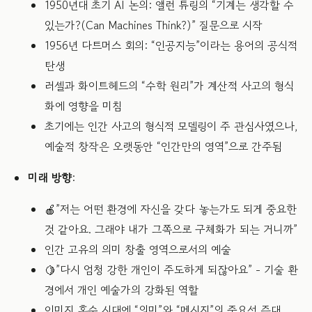
1950년대 초기 AI 논의: 앨런 튜링의 “기계는 생각할 수
있는가?(Can Machines Think?)” 질문으로 시작
1956년 다트머스 회의: “인공지능”이라는 용어의 공식적
탄생
러셀과 화이트헤드의 “수학 원리”가 계산적 사고의 형식
화에 영향을 미침
초기에는 인간 사고의 형식적 모델링이 주 관심사였으나,
예술적 창작은 오랫동안 “인간만의 영역”으로 간주됨
미래 방향
:
🍎”저는 어떤 환경에 자신을 갖다 놓는가도 되게 중요한
것 같아요. 그래야 내가 그쪽으로 구체화가 되는 거니까”
인간 고유의 의미 창출 영역으로서의 예술
🍋”다시 엄청 강한 개인이 주도하게 되잖아요” - 기술 환
경에서 개인 예술가의 강화된 역할
이미지 홍수 시대에 “의미”와 “메시지”의 중요성 증대