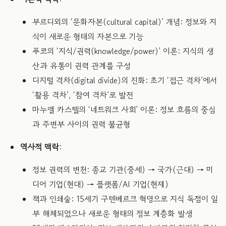
부르디외의 ‘문화자본(cultural capital)’ 개념: 정보와 지
식이 새로운 형태의 자본으로 기능
푸코의 ‘지식/권력(knowledge/power)’ 이론: 지식의 생
산과 유통이 권력 관계를 구성
디지털 격차(digital divide)의 진화: 초기 ‘접근 격차’에서
‘활용 격차’, ‘참여 격차’로 발전
마누엘 카스텔의 ‘네트워크 사회’ 이론: 정보 흐름의 중심
과 주변부 사이의 권력 불균형
역사적 맥락
:
정보 권력의 변천: 종교 기관(중세) → 국가(근대) → 미
디어 기업(현대) → 플랫폼/AI 기업(현재)
책과 인쇄술: 15세기 구텐베르크 혁명으로 지식 독점이 일
부 해체되었으나 새로운 형태의 정보 계층화 발생