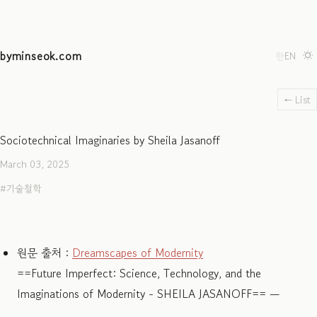
byminseok.com
한
EN
← List
Sociotechnical Imaginaries by Sheila Jasanoff
March 03, 2025
기술철학
원문 출처 :
Dreamscapes of Modernity
==Future Imperfect: Science, Technology, and the
Imaginations of Modernity - SHEILA JASANOFF== —