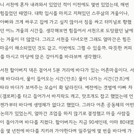
니 서천에 혼자 내려와서 있었던 적이 이전에도 몇번 있었는데, 매번
힘들었던 때였다. 대학 입시를 마치고 지쳐있던 스무살의 겨울이나,
아빠와 크게 싸우고 집에 가고 싶지 않아서 짐을 싸고 터미널로 향했
던 어느 겨울의 시간들. 생각해보면 힘들어서 서천으로 도망왔던 날에
는 겨울이 더 많았다. 그리고 서천을 다녀오면 그래도 얼마간은 힘든
마음이 해소되었던 것도 같고. 이번에도 그럴 수 있을까. 따뜻한 커피
를 마시고 마당에 앉은 강아지를 바라보며 생각했다.
​서천 할아버지 댁은 걸어서 5분 거리에 바다가 있는 어촌마을이다. 서
해 바다라서, 물이 들어오는 시간(만조) 물이 나가는 시간(간조)에
따라 바다가 보여주는 모습이 확 달라진다. 예전에는 갯벌에 아빠 차
(갤로퍼)를 타고 들어가서 바지락도 캐고, 맛조개도 잡고 했었는데 언
젠가부터 바다에 생명체가 없다고 했었다. 그러다 어촌 공동체의 어떤
논의가 있었는지, 얼마간 조업을 하지 않기로 결정했고 마을 사람들
이 돌아가며 바다를 지켰다. 할아버지는 지금 90세인데, 아마 80대였
을 몇 년전에 바다를 지키러 가야한다며 일주일에 몇 번을 바다에 가