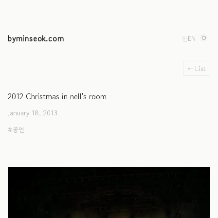
byminseok.com
한
EN
← List
2012 Christmas in nell's room
January 18, 2013
공연